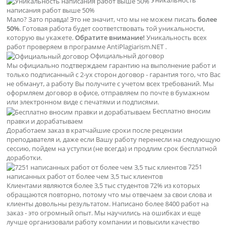
Уникальность
написания работ выше 50%
Мало? Зато правда! Это не значит, что мы не можем писать
более
50%
. Готовая работа будет соответствовать той уникальности,
которую вы укажете.
Обратите внимание!
Уникальность всех
работ проверяем в программе AntiPlagiarism.NET .
Официальный договор
Мы официально подтверждаем гарантию на выполнение работ и
только подписанный с 2-ух сторон договор - гарантия того, что Вас
не обманут, а работу Вы получите с учетом всех требований. Мы
оформляем договор в офисе, отправляем по почте в бумажном
или электронном виде с печатями и подписями.
Бесплатно вносим
правки и дорабатываем
Доработаем заказ в кратчайшие сроки после рецензии
преподавателя и, даже если Вашу работу перенесли на следующую
сессию, пойдем на уступки (не всегда) и продлим срок бесплатной
доработки.
7251
написанных работ от более чем 3,5 тыс клиентов
Клиентами являются более 3,5 тыс студентов 72% из которых
обращаются повторно, потому что мы отвечаем за свои слова и
клиенты довольны результатом. Написано более 8400 работ на
заказ - это огромный опыт. Мы научились на ошибках и еще
лучше организовали работу компании и повысили качество