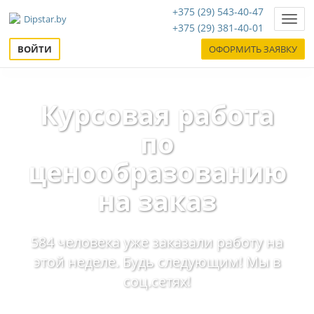
+375 (29) 543-40-47
Нави
+375 (29) 381-40-01
ВОЙТИ
ОФОРМИТЬ ЗАЯВКУ
Курсовая работа
по
ценообразованию
на заказ
584 человека уже заказали работу на
этой неделе. Будь следующим! Мы в
соц.сетях!