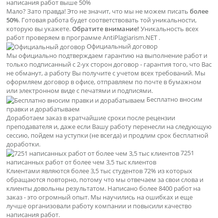
написания работ выше 50%
Мало? Зато правда! Это не значит, что мы не можем писать
более
50%
. Готовая работа будет соответствовать той уникальности,
которую вы укажете.
Обратите внимание!
Уникальность всех
работ проверяем в программе AntiPlagiarism.NET .
Официальный договор
Мы официально подтверждаем гарантию на выполнение работ и
только подписанный с 2-ух сторон договор - гарантия того, что Вас
не обманут, а работу Вы получите с учетом всех требований. Мы
оформляем договор в офисе, отправляем по почте в бумажном
или электронном виде с печатями и подписями.
Бесплатно вносим
правки и дорабатываем
Доработаем заказ в кратчайшие сроки после рецензии
преподавателя и, даже если Вашу работу перенесли на следующую
сессию, пойдем на уступки (не всегда) и продлим срок бесплатной
доработки.
7251
написанных работ от более чем 3,5 тыс клиентов
Клиентами являются более 3,5 тыс студентов 72% из которых
обращаются повторно, потому что мы отвечаем за свои слова и
клиенты довольны результатом. Написано более 8400 работ на
заказ - это огромный опыт. Мы научились на ошибках и еще
лучше организовали работу компании и повысили качество
написания работ.