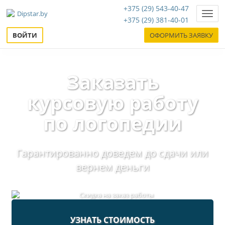
+375 (29) 543-40-47
Нави
+375 (29) 381-40-01
ВОЙТИ
ОФОРМИТЬ ЗАЯВКУ
Заказать
курсовую работу
по логопедии
Гарантированно доведем до сдачи или
вернем деньги
УЗНАТЬ СТОИМОСТЬ