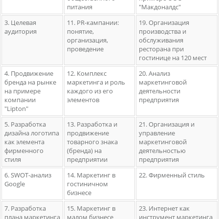
питания
"Макдоналдс"
3. Целевая
11. PR-кампании:
19. Организация
аудитория
понятие,
производства и
организация,
обслуживания
проведение
ресторана при
гостинице на 120 мест
4. Продвижение
12. Комплекс
20. Анализ
бренда на рынке
маркетинга и роль
маркетинговой
на примере
каждого из его
деятельности
компании
элементов
предприятия
"Lipton"
5. Разработка
13. Разработка и
21. Организация и
дизайна логотипа
продвижение
управление
как элемента
товарного знака
маркетинговой
фирменного
(бренда) на
деятельностью
стиля
предприятии
предприятия
6. SWOT-анализ
14. Маркетинг в
22. Фирменный стиль
Google
гостиничном
бизнесе
7. Разработка
15. Маркетинг в
23. Интернет как
плана маркетинга
малом бизнесе
инструмент маркетинга