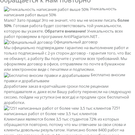
Уникальность
написания работ выше 50%
Мало? Зато правда! Это не значит, что мы не можем писать
более
50%
. Готовая работа будет соответствовать той уникальности,
которую вы укажете.
Обратите внимание!
Уникальность всех
работ проверяем в программе AntiPlagiarism.NET .
Официальный договор
Мы официально подтверждаем гарантию на выполнение работ и
только подписанный с 2-ух сторон договор - гарантия того, что Вас
не обманут, а работу Вы получите с учетом всех требований. Мы
оформляем договор в офисе, отправляем по почте в бумажном
или электронном виде с печатями и подписями.
Бесплатно вносим
правки и дорабатываем
Доработаем заказ в кратчайшие сроки после рецензии
преподавателя и, даже если Вашу работу перенесли на следующую
сессию, пойдем на уступки (не всегда) и продлим срок бесплатной
доработки.
7251
написанных работ от более чем 3,5 тыс клиентов
Клиентами являются более 3,5 тыс студентов 72% из которых
обращаются повторно, потому что мы отвечаем за свои слова и
клиенты довольны результатом. Написано более 8400 работ на