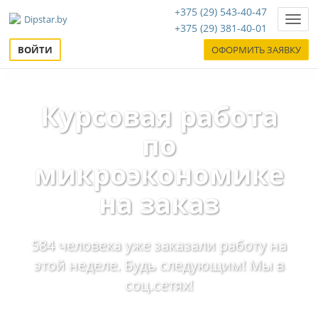
+375 (29) 543-40-47
Нави
+375 (29) 381-40-01
ВОЙТИ
ОФОРМИТЬ ЗАЯВКУ
Курсовая работа
по
микроэкономике
на заказ
584 человека уже заказали работу на
этой неделе. Будь следующим! Мы в
соц.сетях!