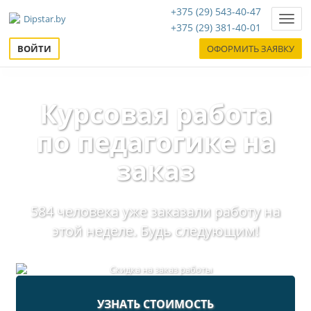
+375 (29) 543-40-47
Нави
+375 (29) 381-40-01
ВОЙТИ
ОФОРМИТЬ ЗАЯВКУ
Курсовая работа
по педагогике на
заказ
584 человека уже заказали работу на
этой неделе. Будь следующим!
УЗНАТЬ СТОИМОСТЬ