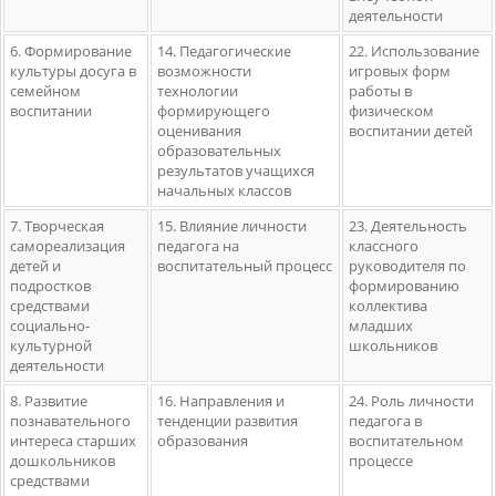
деятельности
6. Формирование
14. Педагогические
22. Использование
культуры досуга в
возможности
игровых форм
семейном
технологии
работы в
воспитании
формирующего
физическом
оценивания
воспитании детей
образовательных
результатов учащихся
начальных классов
7. Творческая
15. Влияние личности
23. Деятельность
самореализация
педагога на
классного
детей и
воспитательный процесс
руководителя по
подростков
формированию
средствами
коллектива
социально-
младших
культурной
школьников
деятельности
8. Развитие
16. Направления и
24. Роль личности
познавательного
тенденции развития
педагога в
интереса старших
образования
воспитательном
дошкольников
процессе
средствами