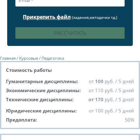
Прикрепить файл
(задания,методички тд.)
Главная
/
Курсовые
/
Педагогика
Стоимость работы
Гуманитарные дисциплины:
от
100
руб. / 5 дней
Экономические дисциплины:
от 110 руб. / 5 дней
Технические дисциплины:
от 170
руб. / 5 дней
Юридические дисциплины:
от 100 руб. / 5 дней
Предоплата:
50%