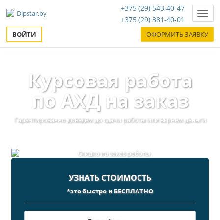
+375 (29) 543-40-47
Нави
+375 (29) 381-40-01
ВОЙТИ
ОФОРМИТЬ ЗАЯВКУ
Курсовая работа
по АХД на заказ
Гарантированно доведем до сдачи работы или вернем деньги
УЗНАТЬ СТОИМОСТЬ
*это быстро и БЕСПЛАТНО