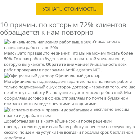
УЗНАТЬ СТОИМОСТЬ
10 причин, по которым
72% клиентов
обращается к нам повторно
Уникальность
написания работ выше 50%
Мало? Зато правда! Это не значит, что мы не можем писать
более
50%
. Готовая работа будет соответствовать той уникальности,
которую вы укажете.
Обратите внимание!
Уникальность всех
работ проверяем в программе AntiPlagiarism.NET .
Официальный договор
Мы официально подтверждаем гарантию на выполнение работ и
только подписанный с 2-ух сторон договор - гарантия того, что Вас
не обманут, а работу Вы получите с учетом всех требований. Мы
оформляем договор в офисе, отправляем по почте в бумажном
или электронном виде с печатями и подписями.
Бесплатно вносим
правки и дорабатываем
Доработаем заказ в кратчайшие сроки после рецензии
преподавателя и, даже если Вашу работу перенесли на следующую
сессию, пойдем на уступки (не всегда) и продлим срок бесплатной
доработки.