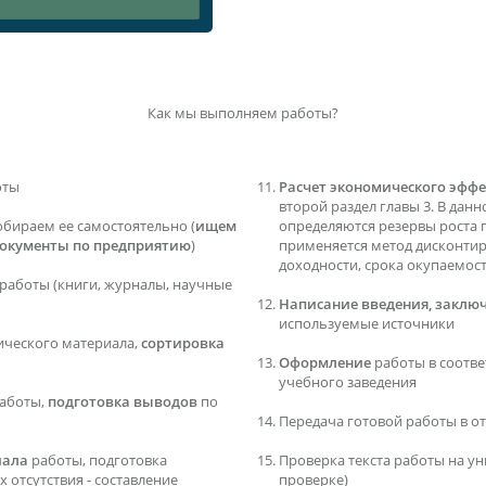
Как мы выполняем работы?
оты
Расчет экономического эффе
второй раздел главы 3. В данн
обираем ее самостоятельно (
ищем
определяются резервы роста 
документы по предприятию
)
применяется метод дисконти
доходности, срока окупаемос
работы (книги, журналы, научные
Написание введения, заключ
используемые источники
ического материала,
сортировка
Оформление
работы в соотв
учебного заведения
аботы,
подготовка выводов
по
Передача готовой работы в о
иала
работы, подготовка
Проверка текста работы на ун
 отсутствия - составление
проверке)