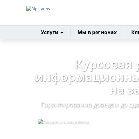
Главная
Услуги
Мы в регионах
Кл
Курсовая 
информационны
на з
Гарантированно доведем до сд