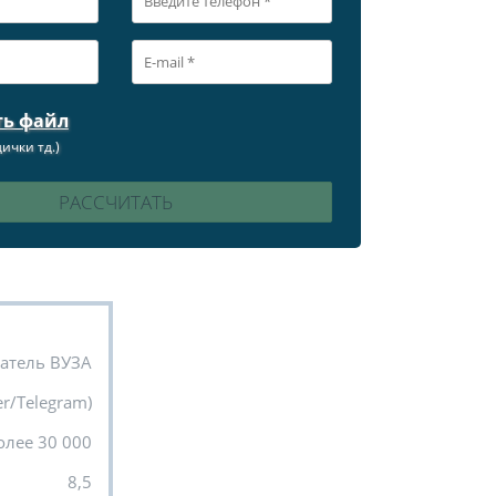
ть файл
ички тд.)
атель ВУЗА
r/Telegram)
олее 30 000
8,5