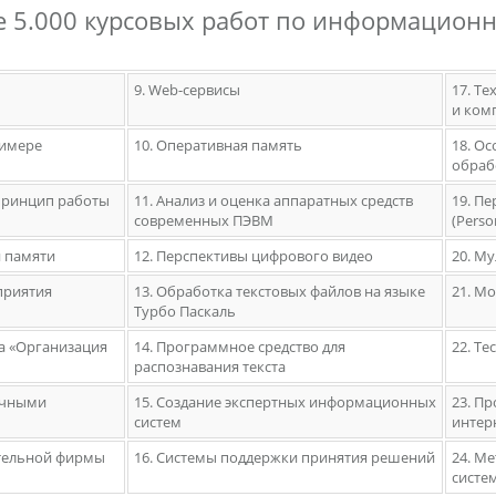
 5.000 курсовых работ по информационн
9. Web-сервисы
17. Т
и ком
римере
10. Оперативная память
18. О
обраб
 принцип работы
11. Анализ и оценка аппаратных средств
19. П
современных ПЭВМ
(Person
й памяти
12. Перспективы цифрового видео
20. М
приятия
13. Обработка текстовых файлов на языке
21. М
Турбо Паскаль
а «Организация
14. Программное средство для
22. Т
распознавания текста
ичными
15. Создание экспертных информационных
23. П
систем
интер
ительной фирмы
16. Системы поддержки принятия решений
24. М
систе