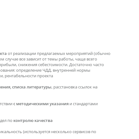
кта
от реализации предлагаемых мероприятий (обычно
ом случае все зависит от темы работы, чаще всего
прибыли, снижения себестоимости. Достаточно часто
рования: определение ЧДД, внутренней нормы
ти, рентабельности проекта
ения, списка литературы
, расстановка ссылок на
етствии
с методическими указания
и стандартами
тдел по
контролю качества
икальность (используется несколько сервисов по