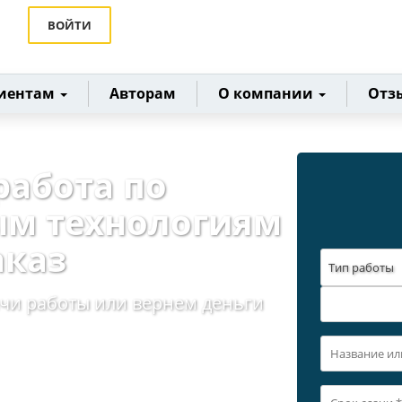
ВОЙТИ
иентам
Авторам
О компании
Отз
работа по
м технологиям
аказ
Тип работы
ачи работы или вернем деньги