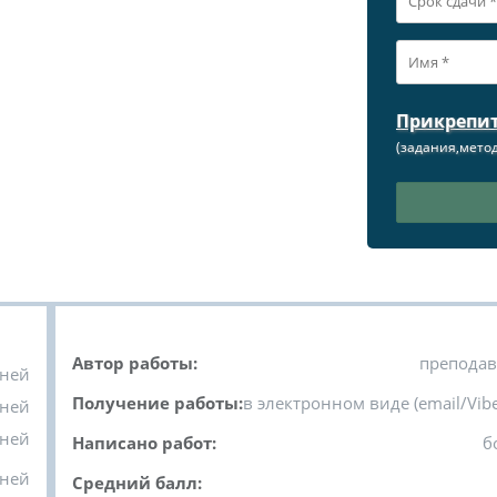
Прикрепи
(задания,метод
Автор работы:
преподав
дней
Получение работы:
в электронном виде (email/Vibe
дней
дней
Написано работ:
б
дней
Средний балл: