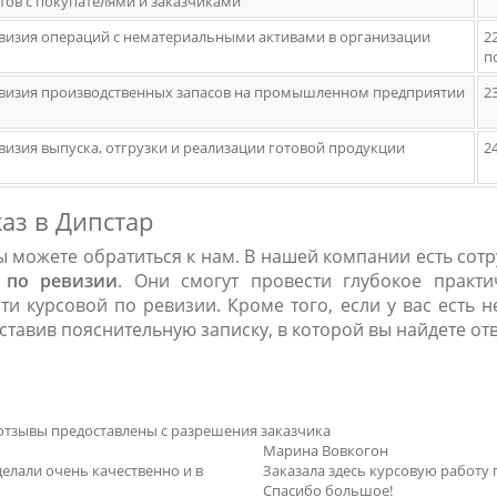
тов с покупателями и заказчиками
евизия операций с нематериальными активами в организации
2
п
евизия производственных запасов на промышленном предприятии
2
евизия выпуска, отгрузки и реализации готовой продукции
2
каз в Дипстар
вы можете обратиться к нам. В нашей компании есть со
 по ревизии
. Они смогут провести глубокое практи
ти курсовой по ревизии. Кроме того, если у вас есть 
оставив пояснительную записку, в которой вы найдете от
отзывы предоставлены с разрешения заказчика
Марина Вовкогон
делали очень качественно и в
Заказала здесь курсовую работу 
Спасибо большое!