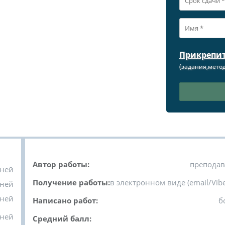
Прикрепи
(задания,метод
Автор работы:
преподав
дней
Получение работы:
в электронном виде (email/Vibe
дней
дней
Написано работ:
б
дней
Средний балл: