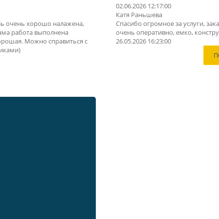
02.06.2026 12:17:00
Катя Раньшева
зь очень хорошо налажена,
Спасибо огромное за услуги, зака
Сама работа выполнена
очень оперативно, емко, конструк
орошая. Можно справиться с
26.05.2026 16:23:00
иками)
П