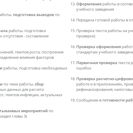
Оформление
работы в соотв
учебного заведения
аботы,
подготовка выводов
по
Передача готовой работы в о
иала
работы, подготовка
Проверка текста работы на ун
 отсутствия - составление
проверке)
Проверка оформления
работ
онений, темпов роста, построение
стандартам учебного заведен
ределение влияния факторов
Первичная проверка
текста 
ти
работы, подготовка необходимых
ошибок
Проверка расчетно-цифрово
ти
по теме работы,
сбор
работе и в приложениях, про
дных данных для расчета
рефинансирования, налоговых 
ют, темпов инфляции, актуальных
Сообщение
о готовности ра
батываемых мероприятий
по
аздел главы 3)