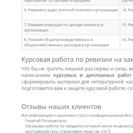
персоналом по прочим операциям
расче
6. Ревизия и аудит учетной политики организации
14. Р
7. Ревизия операций по аренде (лизингу) в
15. Р
организации
8. Ревизия общепроизводственных и
16. Р
общехозяйственных расходов в организации
Курсовая работа по ревизии на за
Что бы не тратить лишний раз нервы и силы, 
написанием
курсовых и дипломных работ
сформировать материал для литературной час
подготовится вам к защите курсовой работе, с
Отзывы наших клиентов
Вся информация о заказчике строго конфиденциальна
Все 
Георгий Попандопуло
Заказывал работу по предмету который никто не делал,с
кротчайший срок отзывчивые люди так что 5