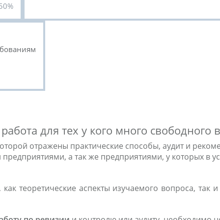
50%
ебованиям
 работа для тех у кого много свободного
в которой отражены практические способы, аудит и реко
редприятиями, а так же предприятиями, у которых в ус
 как теоретические аспекты изучаемого вопроса, так 
аботу по ревизии
и контролю или аудиту, необходимо н