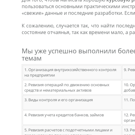
пользоваться основными практическими инстру
«свежие» данные и последние разработки. Если
К сожалению, случается так, что найти после
состояние отчаянья, так как времени мало, а р
Мы уже успешно выполнили более 
темам
1. Организация внутрихозяйственного контроля
9. Ре
на предприятии
2. Ревизия операций по движению основных
10. О
средств и нематериальных активов
добав
3. Виды контроля и его организация
11. П
4. Ревизия учета кредитов банков, займов
12. Р
орга
5. Ревизия расчетов с подотчетными лицами и
13. Р