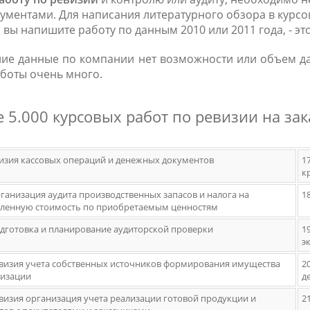
ментами. Для написания литературного обзора в курсо
 вы напишите работу по данным 2010 или 2011 года, - эт
дние данные по компании нет возможности или объем д
аботы очень много.
5.000 курсовых работ по ревизии на за
визия кассовых операций и денежных документов
1
к
рганизация аудита производственных запасов и налога на
1
ленную стоимость по приобретаемым ценностям
одготовка и планирование аудиторской проверки
1
э
евизия учета собственных источников формирования имущества
2
низации
д
евизия организация учета реализации готовой продукции и
2