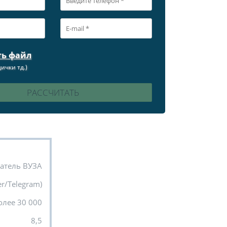
ть файл
ички тд.)
атель ВУЗА
r/Telegram)
олее 30 000
8,5