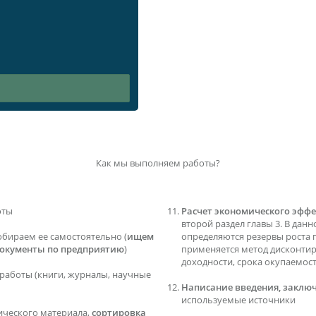
Как мы выполняем работы?
оты
Расчет экономического эффе
второй раздел главы 3. В данн
обираем ее самостоятельно (
ищем
определяются резервы роста 
документы по предприятию
)
применяется метод дисконти
доходности, срока окупаемос
работы (книги, журналы, научные
Написание введения, заключ
используемые источники
ического материала,
сортировка