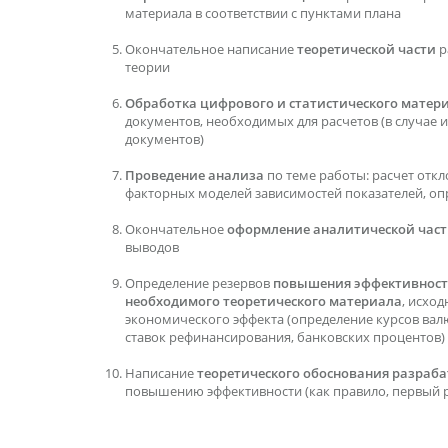
материала в соответствии с пунктами плана
Окончательное написание
теоретической части
р
теории
Обработка цифрового и статистического матер
документов, необходимых для расчетов (в случае их
документов)
Проведение анализа
по теме работы: расчет откл
факторных моделей зависимостей показателей, оп
Окончательное
оформление аналитической час
выводов
Определение резервов
повышения эффективнос
необходимого теоретического материала
, исхо
экономического эффекта (определение курсов вал
ставок рефинансирования, банковских процентов)
Написание
теоретического обоснования разра
повышению эффективности (как правило, первый р