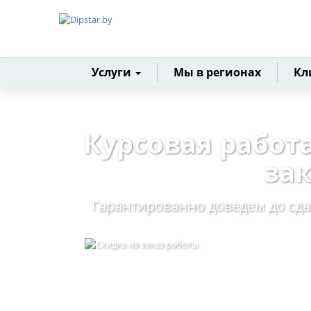
Главная
Услуги
Мы в регионах
Кл
Курсовая работ
за
Гарантированно доведем до сд