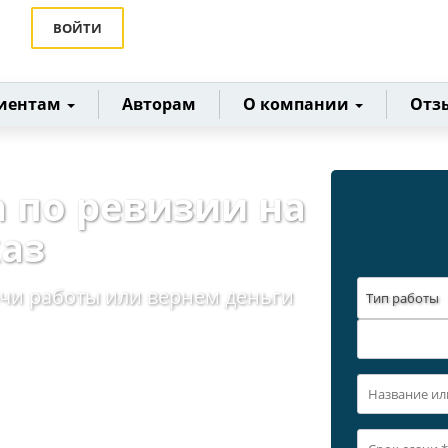
ВОЙТИ
иентам
Авторам
О компании
Отз
а по ревизии на
каз
ачи работы или вернем деньги
Тип работы