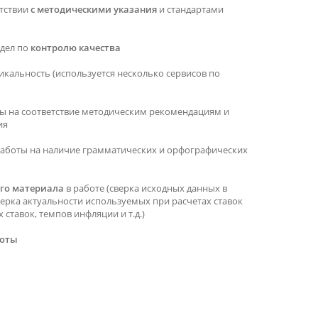
етствии
с методическими указания
и стандартами
тдел по
контролю качества
икальность (используется несколько сервисов по
ы на соответствие методическим рекомендациям и
ия
работы на наличие грамматических и орфографических
го материала
в работе (сверка исходных данных в
верка актуальности используемых при расчетах ставок
ставок, темпов инфляции и т.д.)
боты