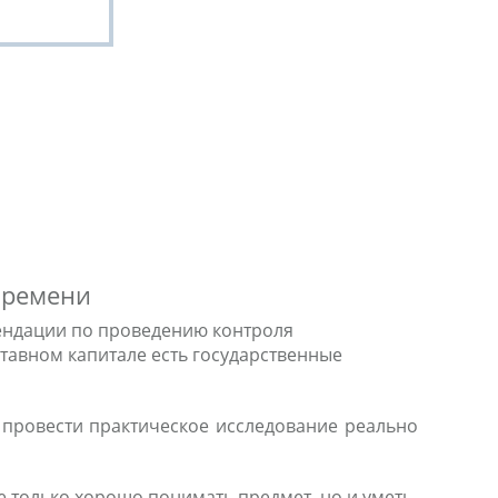
 времени
мендации по проведению контроля
тавном капитале есть государственные
и провести практическое исследование реально
е только хорошо понимать предмет, но и уметь