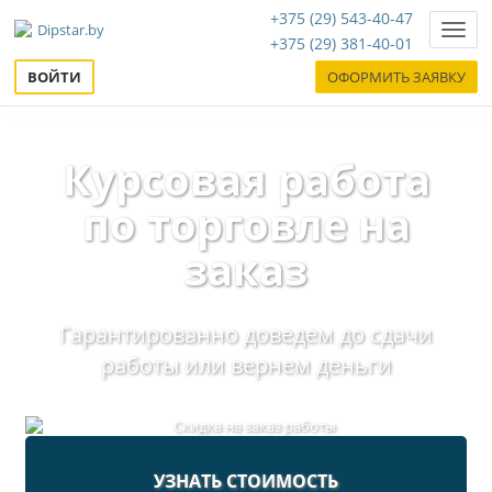
+375 (29) 543-40-47
Нави
+375 (29) 381-40-01
ВОЙТИ
ОФОРМИТЬ ЗАЯВКУ
Курсовая работа
по торговле на
заказ
Гарантированно доведем до сдачи
работы или вернем деньги
УЗНАТЬ СТОИМОСТЬ