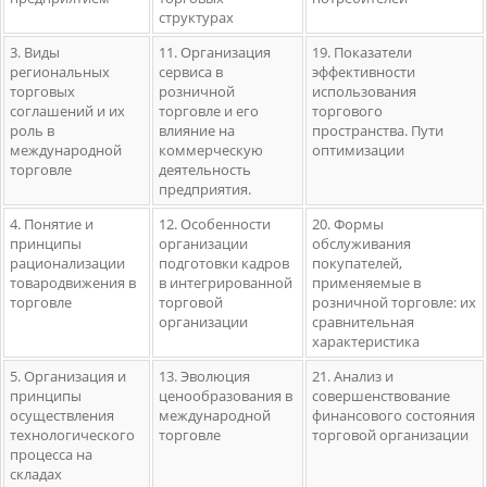
структурах
3. Виды
11. Организация
19. Показатели
региональных
сервиса в
эффективности
торговых
розничной
использования
соглашений и их
торговле и его
торгового
роль в
влияние на
пространства. Пути
международной
коммерческую
оптимизации
торговле
деятельность
предприятия.
4. Понятие и
12. Особенности
20. Формы
принципы
организации
обслуживания
рационализации
подготовки кадров
покупателей,
товародвижения в
в интегрированной
применяемые в
торговле
торговой
розничной торговле: их
организации
сравнительная
характеристика
5. Организация и
13. Эволюция
21. Анализ и
принципы
ценообразования в
совершенствование
осуществления
международной
финансового состояния
технологического
торговле
торговой организации
процесса на
складах