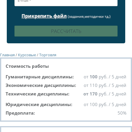
Прикрепить файл
(задания,методички тд.)
Главная
/
Курсовые
/
Торговля
Стоимость работы
Гуманитарные дисциплины:
от
100
руб. / 5 дней
Экономические дисциплины:
от 110 руб. / 5 дней
Технические дисциплины:
от 170
руб. / 5 дней
Юридические дисциплины:
от 100 руб. / 5 дней
Предоплата:
50%