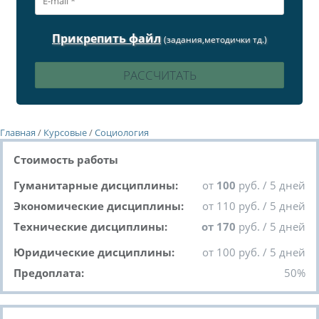
Прикрепить файл
(задания,методички тд.)
Главная
/
Курсовые
/
Социология
Стоимость работы
Гуманитарные дисциплины:
от
100
руб. / 5 дней
Экономические дисциплины:
от 110 руб. / 5 дней
Технические дисциплины:
от 170
руб. / 5 дней
Юридические дисциплины:
от 100 руб. / 5 дней
Предоплата:
50%