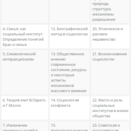
природа,
структура,
механизмы
разрешения
4. Семья, как
12. Биографический
20. Этническое и
социальный институт.
метод в социологии
расовое
Определение понятий
неравенство
брак и семья
5. Символический
13. Общественное
21. Возникновение
интеракционизм
мнение:
социологии
современное
состояние, ресурсы
и некоторые
аспекты
механизмов
массового влияния
6. Теория элит В.Парето
14. Социология
22. Место и роль
и Г.Моски
конфликта
социальных
институтов в жизни
общества
7. Изменение
15.
23. Советская и
гендерных ролей в
Антропологические
постсоветская