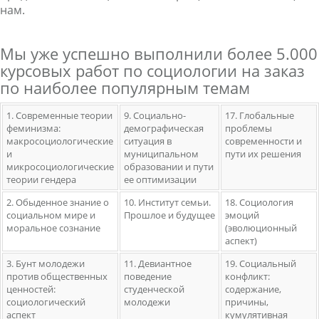
нам.
Мы уже успешно выполнили более 5.000
курсовых работ по социологии на заказ
по наиболее популярным темам
1. Современные теории
9. Социально-
17. Глобальные
феминизма:
демографическая
проблемы
макросоциологические
ситуация в
современности и
и
муниципальном
пути их решения
микросоциологические
образовании и пути
теории гендера
ее оптимизации
2. Обыденное знание о
10. Институт семьи.
18. Социология
социальном мире и
Прошлое и будущее
эмоций
моральное сознание
(эволюционный
аспект)
3. Бунт молодежи
11. Девиантное
19. Социальный
против общественных
поведение
конфликт:
ценностей:
студенческой
содержание,
социологический
молодежи
причины,
аспект
кумулятивная