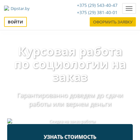
+375 (29) 543-40-47
Нави
+375 (29) 381-40-01
ВОЙТИ
ОФОРМИТЬ ЗАЯВКУ
Курсовая работа
по социологии на
заказ
Гарантированно доведем до сдачи
работы или вернем деньги
УЗНАТЬ СТОИМОСТЬ