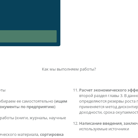
Как мы выполняем работы?
оты
Расчет экономического эффе
второй раздел главы 3. В данн
обираем ее самостоятельно (
ищем
определяются резервы роста 
документы по предприятию
)
применяется метод дисконти
доходности, срока окупаемос
работы (книги, журналы, научные
Написание введения, заключ
используемые источники
ического материала,
сортировка