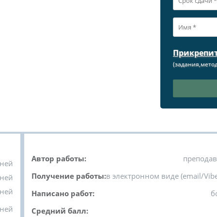
Прикрепи
(задания,метод
Автор работы:
преподав
дней
Получение работы:
в электронном виде (email/Vibe
дней
дней
Написано работ:
б
дней
Средний балл: