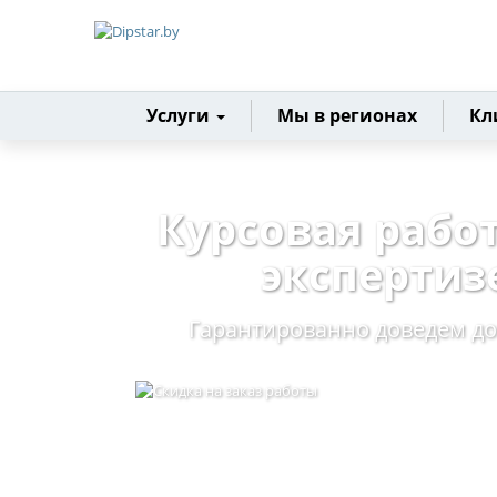
Главная
Услуги
Мы в регионах
Кл
Курсовая рабо
экспертиз
Гарантированно доведем до