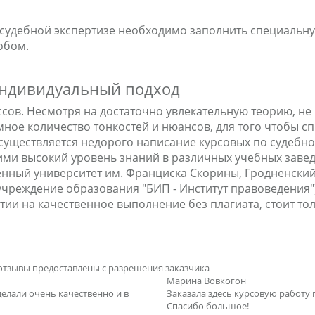
 судебной экспертизе необходимо заполнить специальну
обом.
 индивидуальный подход
сов. Несмотря на достаточно увлекательную теорию, не 
мное количество тонкостей и нюансов, для того чтобы 
осуществляется недорого написание курсовых по судебн
ими высокий уровень знаний в различных учебных заве
енный университет им. Франциска Скорины, Гродненски
учреждение образования "БИП - Институт правоведения"
тии на качественное выполнение без плагиата, стоит тол
отзывы предоставлены с разрешения заказчика
Марина Вовкогон
делали очень качественно и в
Заказала здесь курсовую работу 
Спасибо большое!