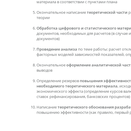
материала в соответствии с пунктами плана
Окончательное написание
теоретической части
р
теории
Обработка цифрового и статистического матер
документов, необходимых для расчетов (в случае их
документов)
Проведение анализа
по теме работы: расчет откл
факторных моделей зависимостей показателей, оп
Окончательное
оформление аналитической час
выводов
Определение резервов
повышения эффективнос
необходимого теоретического материала
, исхо
экономического эффекта (определение курсов вал
ставок рефинансирования, банковских процентов)
Написание
теоретического обоснования разра
повышению эффективности (как правило, первый р