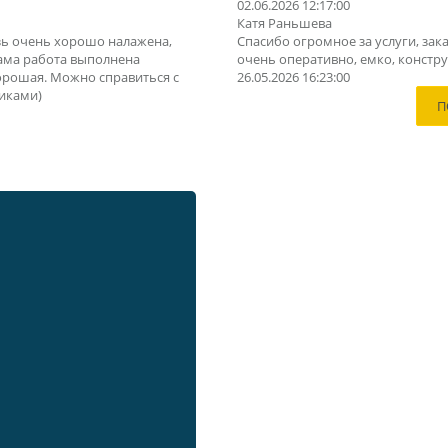
02.06.2026 12:17:00
Катя Раньшева
зь очень хорошо налажена,
Спасибо огромное за услуги, зака
Сама работа выполнена
очень оперативно, емко, конструк
орошая. Можно справиться с
26.05.2026 16:23:00
иками)
П