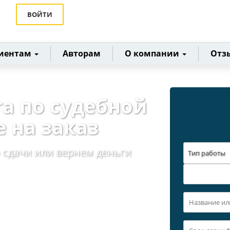
ВОЙТИ
иентам
Авторам
О компании
Отз
та по судебной
е на заказ
 сдачи или вернем деньги
Тип работы