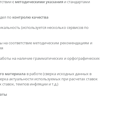
етствии
с методическими указания
и стандартами
тдел по
контролю качества
икальность (используется несколько сервисов по
ы на соответствие методическим рекомендациям и
ия
работы на наличие грамматических и орфографических
го материала
в работе (сверка исходных данных в
верка актуальности используемых при расчетах ставок
ставок, темпов инфляции и т.д.)
боты