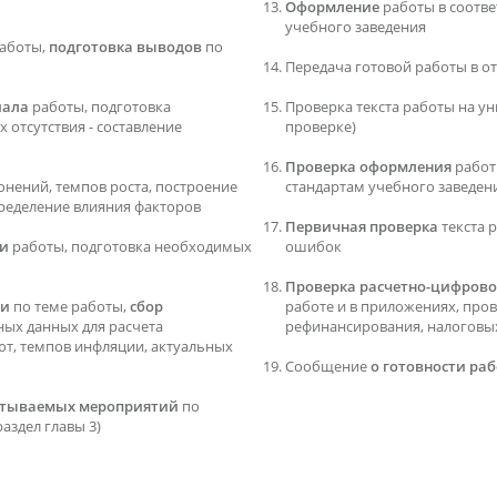
Оформление
работы в соотв
учебного заведения
аботы,
подготовка выводов
по
Передача готовой работы в о
иала
работы, подготовка
Проверка текста работы на ун
 отсутствия - составление
проверке)
Проверка оформления
работ
онений, темпов роста, построение
стандартам учебного заведен
ределение влияния факторов
Первичная проверка
текста 
ти
работы, подготовка необходимых
ошибок
Проверка расчетно-цифрово
ти
по теме работы,
сбор
работе и в приложениях, про
дных данных для расчета
рефинансирования, налоговых 
ют, темпов инфляции, актуальных
Сообщение
о готовности ра
батываемых мероприятий
по
аздел главы 3)