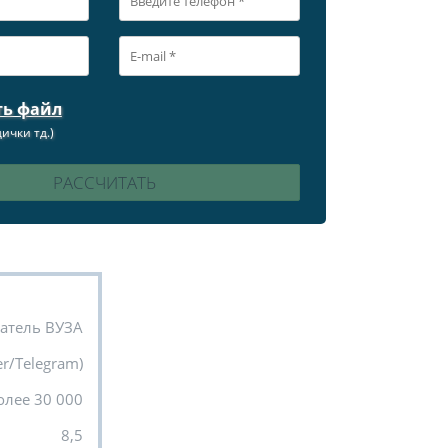
ть файл
ички тд.)
атель ВУЗА
r/Telegram)
олее 30 000
8,5