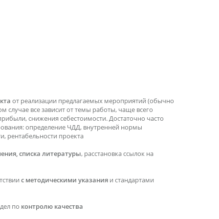
кта
от реализации предлагаемых мероприятий (обычно
ом случае все зависит от темы работы, чаще всего
прибыли, снижения себестоимости. Достаточно часто
рования: определение ЧДД, внутренней нормы
ти, рентабельности проекта
ения, списка литературы
, расстановка ссылок на
етствии
с методическими указания
и стандартами
тдел по
контролю качества