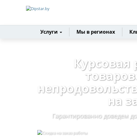
Главная
Услуги
Мы в регионах
Кл
Курсовая 
товаро
непродовольст
на з
Гарантированно доведем до