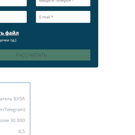
ть файл
ички тд.)
атель ВУЗА
r/Telegram)
олее 30 000
8,5