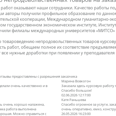
 работ оказывают наши сотрудники. Качество работы п
ши авторы получили профильное образование по данном
тельской кооперации, Международном гуманитарно-экон
ом государственном экономическом институте, Институ
нчили филиалы международных университетов «МИТСО» 
по товароведению непродовольственных товаров курсову
сть работ, обещаем полное их соответствие предъявля
т все нужные доработки при появлении у преподавателя
отзывы предоставлены с разрешения заказчика
Марина Вовкогон
делали очень качественно и в
Заказала здесь курсовую работу 
Спасибо большое!
02.06.2026 12:17:00
Катя Раньшева
зь очень хорошо налажена,
Спасибо огромное за услуги, зака
Сама работа выполнена
очень оперативно, емко, конструк
орошая. Можно справиться с
26.05.2026 16:23:00