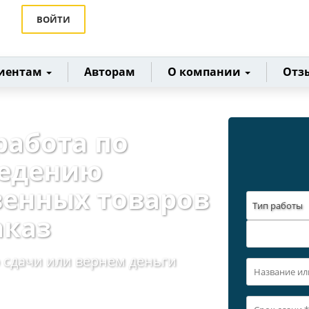
ВОЙТИ
иентам
Авторам
О компании
Отз
работа по
ведению
венных товаров
Тип работы
аказ
 сдачи или вернем деньги