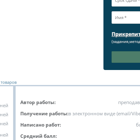
Прикрепи
(задания,метод
 товаров
Автор работы:
преподав
дней
Получение работы:
в электронном виде (email/Vibe
дней
дней
Написано работ:
б
дней
Средний балл: