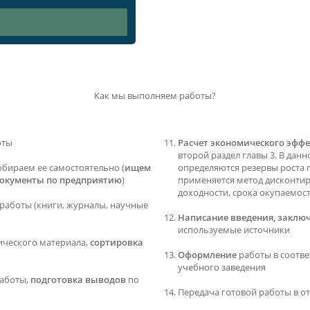
Как мы выполняем работы?
оты
Расчет экономического эффе
второй раздел главы 3. В данн
обираем ее самостоятельно (
ищем
определяются резервы роста 
документы по предприятию
)
применяется метод дисконти
доходности, срока окупаемос
работы (книги, журналы, научные
Написание введения, заключ
используемые источники
ического материала,
сортировка
Оформление
работы в соотв
учебного заведения
аботы,
подготовка выводов
по
Передача готовой работы в о