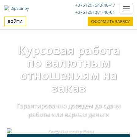
+375 (29) 543-40-47
Нави
+375 (29) 381-40-01
ВОЙТИ
ОФОРМИТЬ ЗАЯВКУ
Курсовая работа
по валютным
отношениям на
заказ
Гарантированно доведем до сдачи
работы или вернем деньги