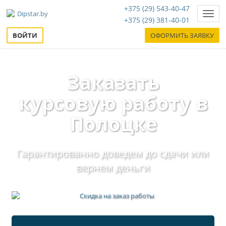
+375 (29) 543-40-47
Нави
+375 (29) 381-40-01
ВОЙТИ
ОФОРМИТЬ ЗАЯВКУ
Заказать
курсовую работу в
Полоцке
Гарантированно доведем до сдачи или
вернем деньги