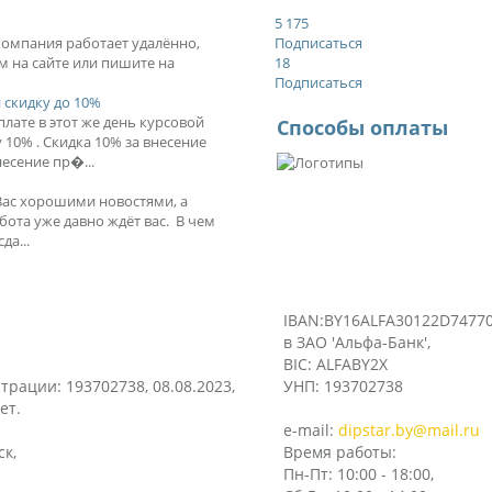
5 175
 компания работает удалённо,
Подписаться
м на сайте или пишите на
18
Подписаться
 скидку до 10%
лате в этот же день курсовой
Способы оплаты
10% . Скидка 10% за внесение
есение пр�...
Вас хорошими новостями, а
бота уже давно ждёт вас. В чем
да...
IBAN:BY16ALFA30122D74770
в ЗАО 'Альфа-Банк',
BIC: ALFABY2X
трации: 193702738, 08.08.2023,
УНП: 193702738
ет.
e-mail:
dipstar.by@mail.ru
ск,
Время работы:
Пн-Пт: 10:00 - 18:00,