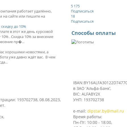
5 175
 компания работает удалённо,
Подписаться
м на сайте или пишите на
18
Подписаться
 скидку до 10%
лате в этот же день курсовой
Способы оплаты
10% . Скидка 10% за внесение
есение пр�...
Вас хорошими новостями, а
бота уже давно ждёт вас. В чем
да...
IBAN:BY16ALFA30122D74770
в ЗАО 'Альфа-Банк',
BIC: ALFABY2X
трации: 193702738, 08.08.2023,
УНП: 193702738
ет.
e-mail:
dipstar.by@mail.ru
ск,
Время работы:
Пн-Пт: 10:00 - 18:00,