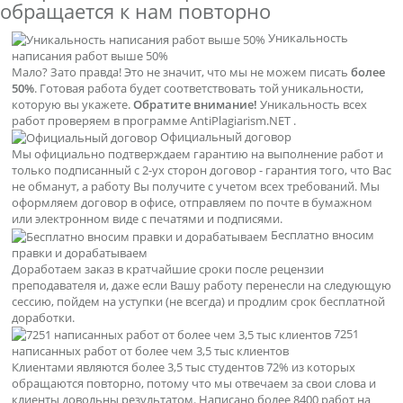
обращается к нам повторно
Уникальность
написания работ выше 50%
Мало? Зато правда! Это не значит, что мы не можем писать
более
50%
. Готовая работа будет соответствовать той уникальности,
которую вы укажете.
Обратите внимание!
Уникальность всех
работ проверяем в программе AntiPlagiarism.NET .
Официальный договор
Мы официально подтверждаем гарантию на выполнение работ и
только подписанный с 2-ух сторон договор - гарантия того, что Вас
не обманут, а работу Вы получите с учетом всех требований. Мы
оформляем договор в офисе, отправляем по почте в бумажном
или электронном виде с печатями и подписями.
Бесплатно вносим
правки и дорабатываем
Доработаем заказ в кратчайшие сроки после рецензии
преподавателя и, даже если Вашу работу перенесли на следующую
сессию, пойдем на уступки (не всегда) и продлим срок бесплатной
доработки.
7251
написанных работ от более чем 3,5 тыс клиентов
Клиентами являются более 3,5 тыс студентов 72% из которых
обращаются повторно, потому что мы отвечаем за свои слова и
клиенты довольны результатом. Написано более 8400 работ на