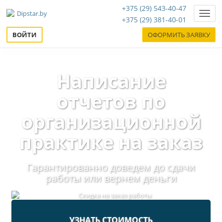
+375 (29) 543-40-47
Нави
+375 (29) 381-40-01
ВОЙТИ
ОФОРМИТЬ ЗАЯВКУ
Написание
отчетов по
организационной
практике на заказ
Гарантированно доведем до сдачи
работы или вернем деньги
УЗНАТЬ СТОИМОСТЬ