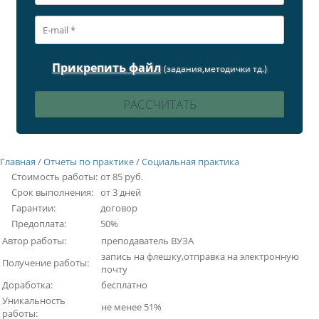
Прикрепить файл
(задания,методички тд.)
Главная
/
Отчеты по практике
/
Социальная практика
Стоимость работы:
от 85 руб.
Срок выполнения:
от 3 дней
Гарантии:
договор
Предоплата:
50%
Автор работы:
преподаватель ВУЗА
запись на флешку,отправка на электронную
Получение работы:
почту
Доработка:
бесплатно
Уникальность
не менее 51%
работы: