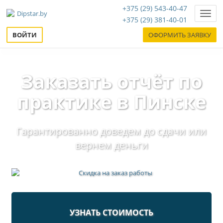
+375 (29) 543-40-47
Нави
+375 (29) 381-40-01
ВОЙТИ
ОФОРМИТЬ ЗАЯВКУ
Заказать отчёт по
практике в Пинске
Гарантированно доведем до сдачи или
вернем деньги
УЗНАТЬ СТОИМОСТЬ