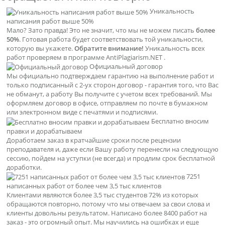
Уникальность
написания работ выше 50%
Мало? Зато правда! Это не значит, что мы не можем писать
более
50%
. Готовая работа будет соответствовать той уникальности,
которую вы укажете.
Обратите внимание!
Уникальность всех
работ проверяем в программе AntiPlagiarism.NET .
Официальный договор
Мы официально подтверждаем гарантию на выполнение работ и
только подписанный с 2-ух сторон договор - гарантия того, что Вас
не обманут, а работу Вы получите с учетом всех требований. Мы
оформляем договор в офисе, отправляем по почте в бумажном
или электронном виде с печатями и подписями.
Бесплатно вносим
правки и дорабатываем
Доработаем заказ в кратчайшие сроки после рецензии
преподавателя и, даже если Вашу работу перенесли на следующую
сессию, пойдем на уступки (не всегда) и продлим срок бесплатной
доработки.
7251
написанных работ от более чем 3,5 тыс клиентов
Клиентами являются более 3,5 тыс студентов 72% из которых
обращаются повторно, потому что мы отвечаем за свои слова и
клиенты довольны результатом. Написано более 8400 работ на
заказ - это огромный опыт. Мы научились на ошибках и еще