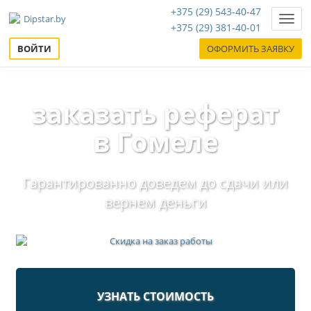
+375 (29) 543-40-47
Нави
+375 (29) 381-40-01
ВОЙТИ
ОФОРМИТЬ ЗАЯВКУ
заказать реферат
в Гомеле
Гарантированно доведем до сдачи или
вернем деньги
УЗНАТЬ СТОИМОСТЬ