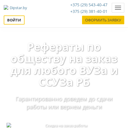
+375 (29) 543-40-47
Нави
+375 (29) 381-40-01
ВОЙТИ
ОФОРМИТЬ ЗАЯВКУ
Рефераты по
обществу на заказ
для любого ВУЗа и
ССУЗа РБ
Гарантированно доведем до сдачи
работы или вернем деньги