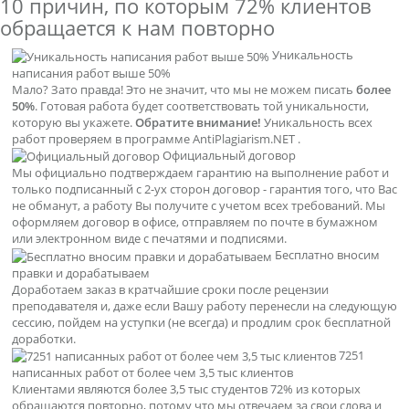
10 причин, по которым
72% клиентов
обращается к нам повторно
Уникальность
написания работ выше 50%
Мало? Зато правда! Это не значит, что мы не можем писать
более
50%
. Готовая работа будет соответствовать той уникальности,
которую вы укажете.
Обратите внимание!
Уникальность всех
работ проверяем в программе AntiPlagiarism.NET .
Официальный договор
Мы официально подтверждаем гарантию на выполнение работ и
только подписанный с 2-ух сторон договор - гарантия того, что Вас
не обманут, а работу Вы получите с учетом всех требований. Мы
оформляем договор в офисе, отправляем по почте в бумажном
или электронном виде с печатями и подписями.
Бесплатно вносим
правки и дорабатываем
Доработаем заказ в кратчайшие сроки после рецензии
преподавателя и, даже если Вашу работу перенесли на следующую
сессию, пойдем на уступки (не всегда) и продлим срок бесплатной
доработки.
7251
написанных работ от более чем 3,5 тыс клиентов
Клиентами являются более 3,5 тыс студентов 72% из которых
обращаются повторно, потому что мы отвечаем за свои слова и