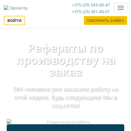
+375 (29) 543-40-47
Нави
+375 (29) 381-40-01
ВОЙТИ
ОФОРМИТЬ ЗАЯВКУ
Рефераты по
производству на
заказ
584 человека уже заказали работу на
этой неделе. Будь следующим! Мы в
соц.сетях!