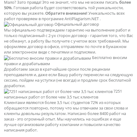
Мало? Зато правда! Это не значит, что мы не можем писать
более
50%
. Готовая работа будет соответствовать той уникальности,
которую вы укажете.
Обратите внимание!
Уникальность всех
работ проверяем в программе AntiPlagiarism.NET .
Официальный договор
Мы официально подтверждаем гарантию на выполнение работ и
только подписанный с 2-ух сторон договор - гарантия того, что Вас
не обманут, а работу Вы получите с учетом всех требований. Мы
оформляем договор в офисе, отправляем по почте в бумажном
или электронном виде с печатями и подписями.
Бесплатно вносим
правки и дорабатываем
Доработаем заказ в кратчайшие сроки после рецензии
преподавателя и, даже если Вашу работу перенесли на следующую
сессию, пойдем на уступки (не всегда) и продлим срок бесплатной
доработки.
7251
написанных работ от более чем 3,5 тыс клиентов
Клиентами являются более 3,5 тыс студентов 72% из которых
обращаются повторно, потому что мы отвечаем за свои слова и
клиенты довольны результатом. Написано более 8400 работ на
заказ - это огромный опыт. Мы научились на ошибках и еще
лучше организовали работу компании и повысили качество
написания работ.