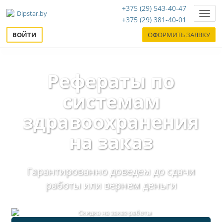
+375 (29) 543-40-47
Нави
+375 (29) 381-40-01
ВОЙТИ
ОФОРМИТЬ ЗАЯВКУ
Рефераты по
системам
здравоохранения
на заказ
Гарантированно доведем до сдачи
работы или вернем деньги