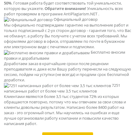
50%
. Готовая работа будет соответствовать той уникальности,
которую вы укажете.
Обратите внимание!
Уникальность всех
работ проверяем в программе AntiPlagiarism.NET .
Официальный договор
Мы официально подтверждаем гарантию на выполнение работ и
только подписанный с 2-ух сторон договор - гарантия того, что Вас
не обманут, а работу Вы получите с учетом всех требований. Мы
оформляем договор в офисе, отправляем по почте в бумажном
или электронном виде с печатями и подписями.
Бесплатно вносим
правки и дорабатываем
Доработаем заказ в кратчайшие сроки после рецензии
преподавателя и, даже если Вашу работу перенесли на следующую
сессию, пойдем на уступки (не всегда) и продлим срок бесплатной
доработки.
7251
написанных работ от более чем 3,5 тыс клиентов
Клиентами являются более 3,5 тыс студентов 72% из которых
обращаются повторно, потому что мы отвечаем за свои слова и
клиенты довольны результатом. Написано более 8400 работ на
заказ - это огромный опыт. Мы научились на ошибках и еще
лучше организовали работу компании и повысили качество
написания работ.