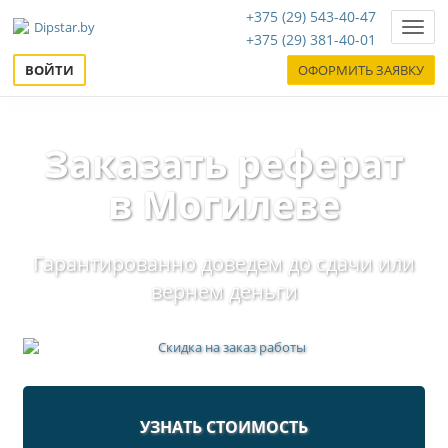
+375 (29) 543-40-47
Нави
+375 (29) 381-40-01
ВОЙТИ
ОФОРМИТЬ ЗАЯВКУ
Заказать реферат
в Могилеве
Гарантированно доведем до сдачи или
вернем деньги
УЗНАТЬ СТОИМОСТЬ