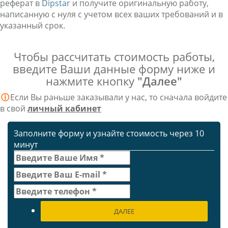
реферат в
Dipstar
и получите оригинальную работу,
написанную с нуля с учетом всех ваших требований и в
указанный срок.
Чтобы рассчитать стоимость работы,
введите Ваши данные форму ниже и
нажмите кнопку
"Далее"
ⓘ
Если Вы раньше заказывали у нас, то сначала войдите
в свой
личный кабинет
Заполните форму и узнайте стоимость через 10
минут
ДАЛЕЕ