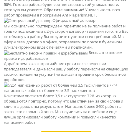
50%
. Готовая работа будет соответствовать той уникальности,
которую вы укажете.
Обратите внимание!
Уникальность всех
работ проверяем в программе AntiPlagiarism.NET .
Официальный договор
Мы официально подтверждаем гарантию на выполнение работ и
только подписанный с 2-ух сторон договор - гарантия того, что Вас
не обманут, а работу Вы получите с учетом всех требований. Мы
оформляем договор в офисе, отправляем по почте в бумажном
или электронном виде с печатями и подписями.
Бесплатно вносим
правки и дорабатываем
Доработаем заказ в кратчайшие сроки после рецензии
преподавателя и, даже если Вашу работу перенесли на следующую
сессию, пойдем на уступки (не всегда) и продлим срок бесплатной
доработки.
7251
написанных работ от более чем 3,5 тыс клиентов
Клиентами являются более 3,5 тыс студентов 72% из которых
обращаются повторно, потому что мы отвечаем за свои слова и
клиенты довольны результатом. Написано более 8400 работ на
заказ - это огромный опыт. Мы научились на ошибках и еще
лучше организовали работу компании и повысили качество
написания работ.