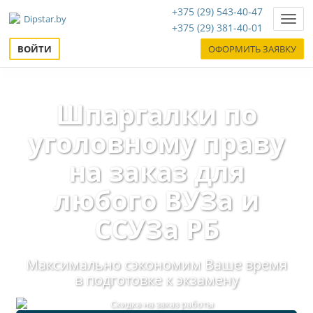
+375 (29) 543-40-47
Нави
+375 (29) 381-40-01
ВОЙТИ
ОФОРМИТЬ ЗАЯВКУ
Шпаргалки по
уголовному праву
на заказ для
любого ВУЗа и
ССУЗа РБ
Максимально сэкономим Ваше время
в подготовке к экзамену