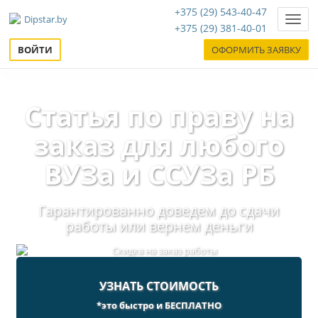
+375 (29) 543-40-47
Нави
+375 (29) 381-40-01
ВОЙТИ
ОФОРМИТЬ ЗАЯВКУ
Статья по праву на
заказ для любого
ВУЗа и ССУЗа РБ
Гарантированно доведем до сдачи
работы или вернем деньги
УЗНАТЬ СТОИМОСТЬ
*это быстро и БЕСПЛАТНО