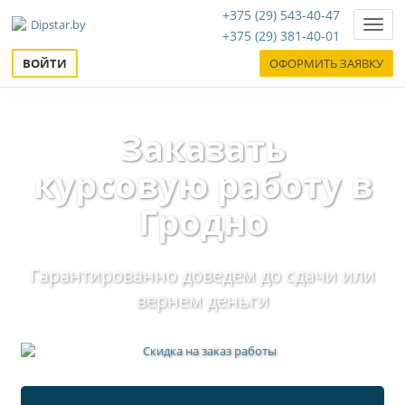
+375 (29) 543-40-47
Нави
+375 (29) 381-40-01
ВОЙТИ
ОФОРМИТЬ ЗАЯВКУ
Заказать
курсовую работу в
Гродно
Гарантированно доведем до сдачи или
вернем деньги