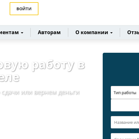
ВОЙТИ
иентам
Авторам
О компании
Отз
овую работу в
еле
 сдачи или вернем деньги
Тип работы