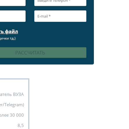
ть файл
ички тд.)
атель ВУЗА
r/Telegram)
олее 30 000
8,5