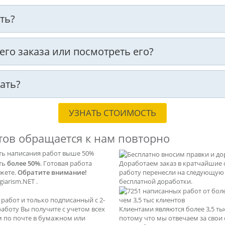
ть?
оего заказа или посмотреть его?
ать?
УЗНАТЬ СТОИМОСТЬ
тов обращается к нам повторно
ть написания работ выше 50%
ать
более 50%
. Готовая работа
Доработаем заказ в кратчайшие 
ажете.
Обратите внимание!
работу перенесли на следующую с
iarism.NET .
бесплатной доработки.
абот и только подписанный с 2-
чем 3,5 тыс клиентов
 работу Вы получите с учетом всех
Клиентами являются более 3,5 т
м по почте в бумажном или
потому что мы отвечаем за свои