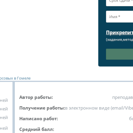
Прикрепи
(задания,метод
урсовых в Гомеле
Автор работы:
преподав
дней
Получение работы:
в электронном виде (email/Vibe
дней
дней
Написано работ:
б
дней
Средний балл: