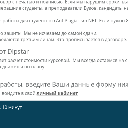
овор с печатью и подписью. Если мы нарушим сроки, вы
вчерашние студенты, а преподаватели Вузов, кандидаты н
работы для студентов в AntiPlagiarism.NET. Если нужно 8
о защиты. Мы не исчезаем до самой сдачи.
едаются третьим лицам. Это прописывается в договоре.
от Dipstar
ает расчет стоимости курсовой. Мы всегда остаемся на 
а движется по плану.
 работы, введите Ваши данные форму ни
а войдите в свой
личный кабинет
 10 минут