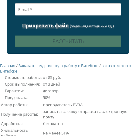
Прикрепить файл
(задания,методички тд.)
Главная
/
Заказать студенческую работу в Витебске
/
заказ отчетов в
Витебске
Стоимость работы:
от 85 руб.
Срок выполнения:
от 3 дней
Гарантии:
договор
Предоплата:
50%
Автор работы:
преподаватель ВУЗА
запись на флешку,отправка на электронную
Получение работы:
почту
Доработка:
бесплатно
Уникальность
не менее 51%
работы: