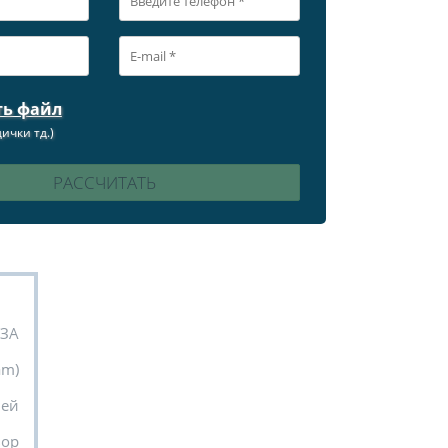
ть файл
ички тд.)
УЗА
am)
ней
вор