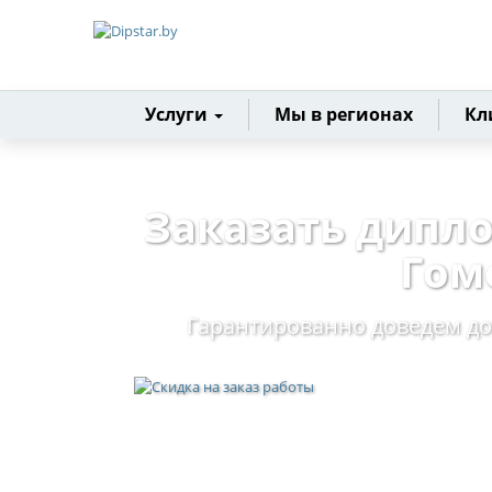
Главная
Услуги
Мы в регионах
Кл
Заказать дипл
Гом
Гарантированно доведем до