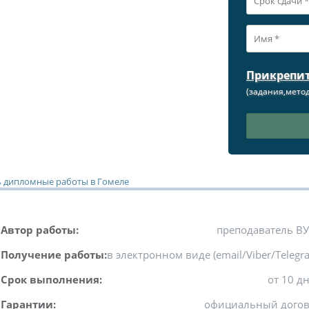
Прикрепи
(задания,метод
ь дипломные работы в Гомеле
Автор работы:
преподаватель В
Получение работы:
в электронном виде (email/Viber/Telegr
Срок выполнения:
от 10 д
Гарантии:
официальный дого