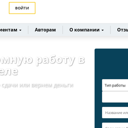
ВОЙТИ
иентам
Авторам
О компании
Отз
омную работу в
еле
 сдачи или вернем деньги
Тип работы