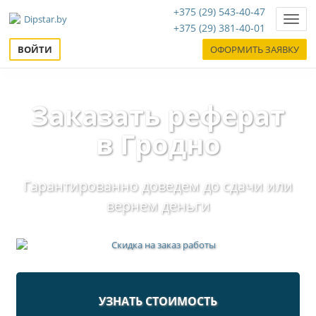
+375 (29) 543-40-47
Нави
+375 (29) 381-40-01
ВОЙТИ
ОФОРМИТЬ ЗАЯВКУ
Заказать реферат
в Гродно
Гарантированно доведем до сдачи или
вернем деньги
УЗНАТЬ СТОИМОСТЬ