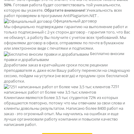
50%
. Готовая работа будет соответствовать той уникальности,
которую вы укажете.
Обратите внимание!
Уникальность всех
работ проверяем в программе AntiPlagiarism.NET .
Официальный договор
Мы официально подтверждаем гарантию на выполнение работ и
только подписанный с 2-ух сторон договор - гарантия того, что Вас
не обманут, а работу Вы получите с учетом всех требований. Мы
оформляем договор в офисе, отправляем по почте в бумажном
или электронном виде с печатями и подписями.
Бесплатно вносим
правки и дорабатываем
Доработаем заказ в кратчайшие сроки после рецензии
преподавателя и, даже если Вашу работу перенесли на следующую
сессию, пойдем на уступки (не всегда) и продлим срок бесплатной
доработки.
7251
написанных работ от более чем 3,5 тыс клиентов
Клиентами являются более 3,5 тыс студентов 72% из которых
обращаются повторно, потому что мы отвечаем за свои слова и
клиенты довольны результатом. Написано более 8400 работ на
заказ - это огромный опыт. Мы научились на ошибках и еще
лучше организовали работу компании и повысили качество
написания работ.