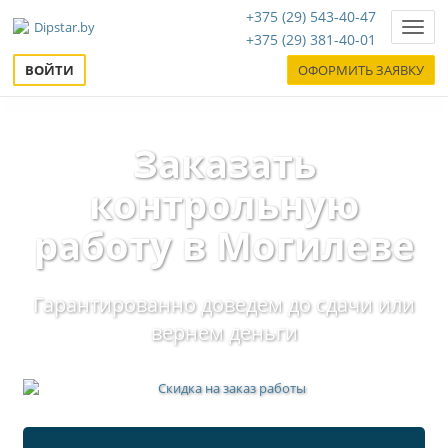
+375 (29) 543-40-47
Нави
+375 (29) 381-40-01
ВОЙТИ
ОФОРМИТЬ ЗАЯВКУ
Заказать
контрольную
работу в Могилеве
Гарантированно доведем до сдачи или
вернем деньги