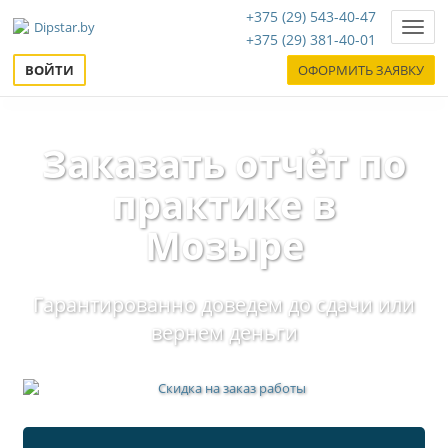
+375 (29) 543-40-47
Нави
+375 (29) 381-40-01
ВОЙТИ
ОФОРМИТЬ ЗАЯВКУ
Заказать отчёт по
практике в
Мозыре
Гарантированно доведем до сдачи или
вернем деньги