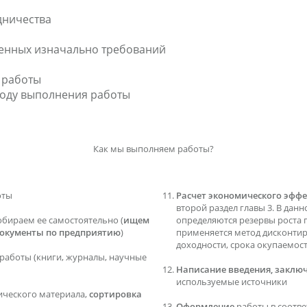
дничества
ленных изначально требований
 работы
 ходу выполнения работы
Как мы выполняем работы?
оты
Расчет экономического эффе
второй раздел главы 3. В данн
обираем ее самостоятельно (
ищем
определяются резервы роста 
документы по предприятию
)
применяется метод дисконти
доходности, срока окупаемос
работы (книги, журналы, научные
Написание введения, заключ
используемые источники
ического материала,
сортировка
Оформление
работы в соотв