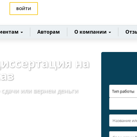
ВОЙТИ
иентам
Авторам
О компании
Отз
диссертация на
каз
 сдачи или вернем деньги
Тип работы