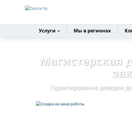
Главная
Услуги
Мы в регионах
Кл
Магистерская 
за
Гарантированно доведем до