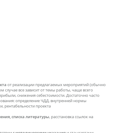
кта
от реализации предлагаемых мероприятий (обычно
ом случае все зависит от темы работы, чаще всего
прибыли, снижения себестоимости. Достаточно часто
рования: определение ЧДД, внутренней нормы
ти, рентабельности проекта
ения, списка литературы
, расстановка ссылок на
етствии
с методическими указания
и стандартами