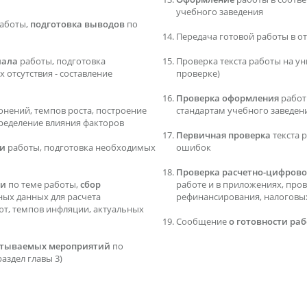
учебного заведения
аботы,
подготовка выводов
по
Передача готовой работы в о
иала
работы, подготовка
Проверка текста работы на ун
 отсутствия - составление
проверке)
Проверка оформления
работ
онений, темпов роста, построение
стандартам учебного заведен
ределение влияния факторов
Первичная проверка
текста 
ти
работы, подготовка необходимых
ошибок
Проверка расчетно-цифрово
ти
по теме работы,
сбор
работе и в приложениях, про
дных данных для расчета
рефинансирования, налоговых 
ют, темпов инфляции, актуальных
Сообщение
о готовности ра
батываемых мероприятий
по
аздел главы 3)