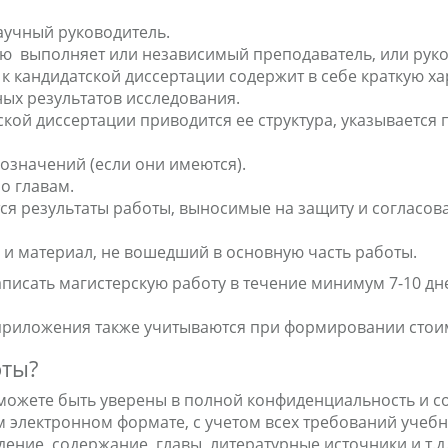
аучный руководитель.
ию выполняет или независимый преподаватель, или рук
к кандидатской диссертации содержит в себе краткую ха
ых результатов исследования.
кой диссертации приводится ее структура, указывается 
означений (если они имеются).
о главам.
я результаты работы, выносимые на защиту и согласов
 и материал, не вошедший в основную часть работы.
исать магистерскую работу в течение минимум 7-10 дней
приложения также учитываются при формировании стои
оты?
 можете быть уверены в полной конфиденциальность и с
 электронном формате, с учетом всех требований учеб
ение, содержание, главы, литературные источники и т.д.