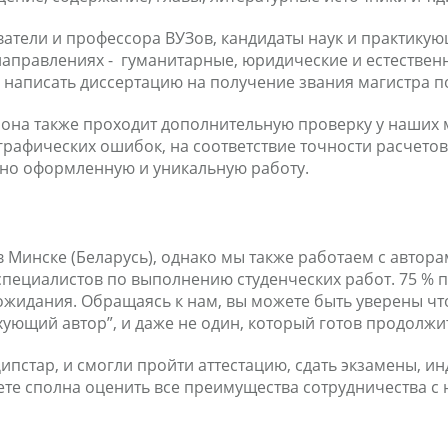
атели и профессора ВУЗов, кандидаты наук и практику
 направлениях - гуманитарные, юридические и естествен
написать диссертацию на получение звания магистра по
она также проходит дополнительную проверку у наших м
рафических ошибок, на соответствие точности расчетов
тно оформленную и уникальную работу.
Минске (Беларусь), однако мы также работаем с авторам
специалистов по выполнению студенческих работ. 75 % 
 ожидания. Обращаясь к нам, вы можете быть уверены что
ахующий автор”, и даже не один, который готов продолж
Дипстар, и смогли пройти аттестацию, сдать экзамены, 
ете сполна оценить все преимущества сотрудничества с