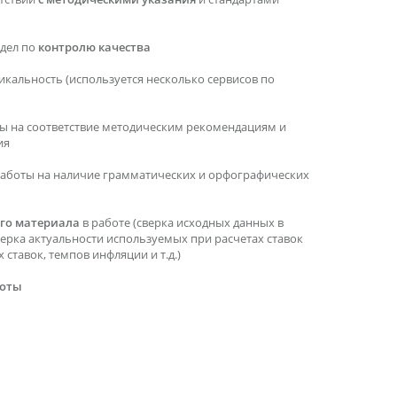
тдел по
контролю качества
икальность (используется несколько сервисов по
ы на соответствие методическим рекомендациям и
ия
работы на наличие грамматических и орфографических
го материала
в работе (сверка исходных данных в
верка актуальности используемых при расчетах ставок
ставок, темпов инфляции и т.д.)
боты