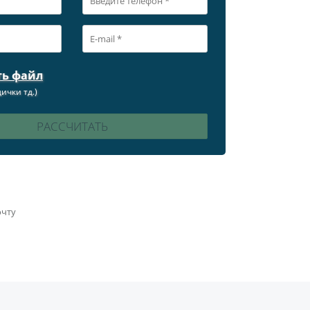
ть файл
ички тд.)
очту